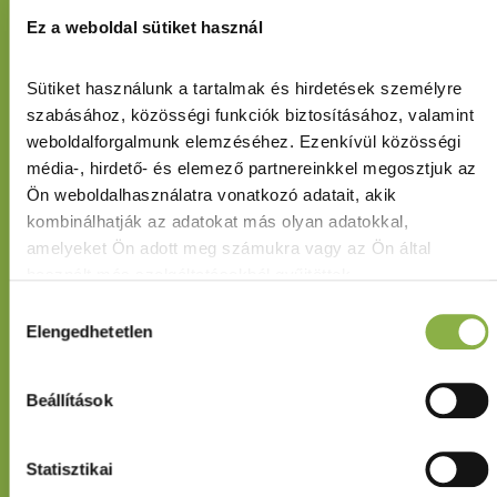
Ez a weboldal sütiket használ
Sütiket használunk a tartalmak és hirdetések személyre 
szabásához, közösségi funkciók biztosításához, valamint 
weboldalforgalmunk elemzéséhez. Ezenkívül közösségi 
média-, hirdető- és elemező partnereinkkel megosztjuk az 
Ön weboldalhasználatra vonatkozó adatait, akik 
kombinálhatják az adatokat más olyan adatokkal, 
amelyeket Ön adott meg számukra vagy az Ön által 
használt más szolgáltatásokból gyűjtöttek.
Hozzájárulás
Adatkezelési tájékoztató
Elengedhetetlen
kiválasztása
Beállítások
A VESZETTSÉG
JÁRVÁNYTANA
Statisztikai