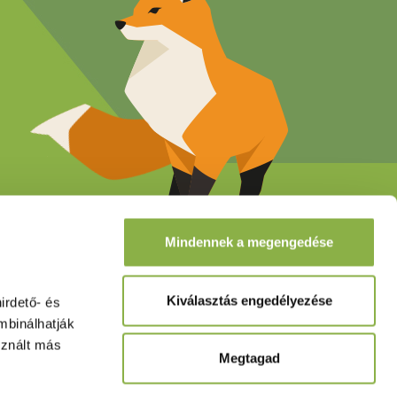
Mindennek a megengedése
Kiválasztás engedélyezése
rdető- és 
binálhatják 
znált más 
Megtagad
zat
Hasznos linkek