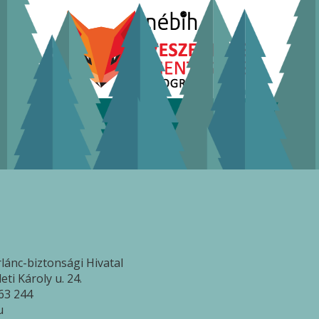
lánc-biztonsági Hivatal
ti Károly u. 24.
63 244
u