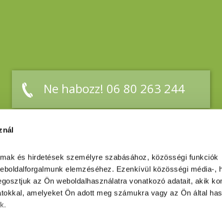
Ne habozz! 06 80 263 244
znál
almak és hirdetések személyre szabásához, közösségi funkciók 
weboldalforgalmunk elemzéséhez. Ezenkívül közösségi média-, hi
gosztjuk az Ön weboldalhasználatra vonatkozó adatait, akik kom
tokkal, amelyeket Ön adott meg számukra vagy az Ön által has
k.
ési tájékoztató
Akadálymentesítési nyilatko