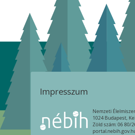
Impresszum
Nemzeti Élelmiszer
1024 Budapest, Kele
Zöld szám: 06 80/2
portal.nebih.gov.h