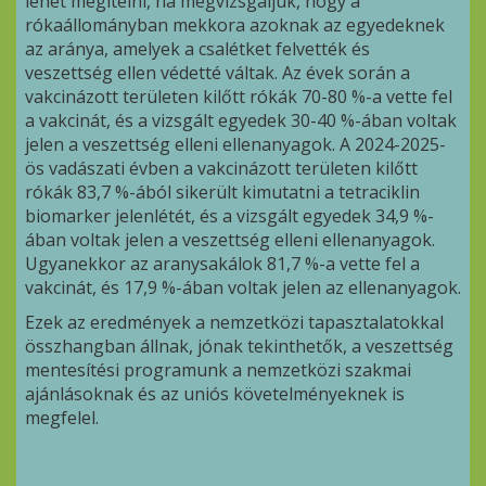
lehet megítélni, ha megvizsgáljuk, hogy a
rókaállományban mekkora azoknak az egyedeknek
az aránya, amelyek a csalétket felvették és
veszettség ellen védetté váltak. Az évek során a
vakcinázott területen kilőtt rókák 70-80 %-a vette fel
a vakcinát, és a vizsgált egyedek 30-40 %-ában voltak
jelen a veszettség elleni ellenanyagok. A 2024-2025-
ös vadászati évben a vakcinázott területen kilőtt
rókák 83,7 %-ából sikerült kimutatni a tetraciklin
biomarker jelenlétét, és a vizsgált egyedek 34,9 %-
ában voltak jelen a veszettség elleni ellenanyagok.
Ugyanekkor az aranysakálok 81,7 %-a vette fel a
vakcinát, és 17,9 %-ában voltak jelen az ellenanyagok.
Ezek az eredmények a nemzetközi tapasztalatokkal
összhangban állnak, jónak tekinthetők, a veszettség
mentesítési programunk a nemzetközi szakmai
ajánlásoknak és az uniós követelményeknek is
megfelel.