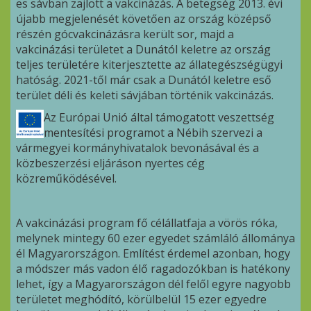
es sávban zajlott a vakcinázás. A betegség 2013. évi
újabb megjelenését követően az ország középső
részén gócvakcinázásra került sor, majd a
vakcinázási területet a Dunától keletre az ország
teljes területére kiterjesztette az állategészségügyi
hatóság. 2021-től már csak a Dunától keletre eső
terület déli és keleti sávjában történik vakcinázás.
Az Európai Unió által támogatott veszettség
mentesítési programot a Nébih szervezi a
vármegyei kormányhivatalok bevonásával és a
közbeszerzési eljáráson nyertes cég
közreműködésével.
A vakcinázási program fő célállatfaja a vörös róka,
melynek mintegy 60 ezer egyedet számláló állománya
él Magyarországon. Említést érdemel azonban, hogy
a módszer más vadon élő ragadozókban is hatékony
lehet, így a Magyarországon dél felől egyre nagyobb
területet meghódító, körülbelül 15 ezer egyedre