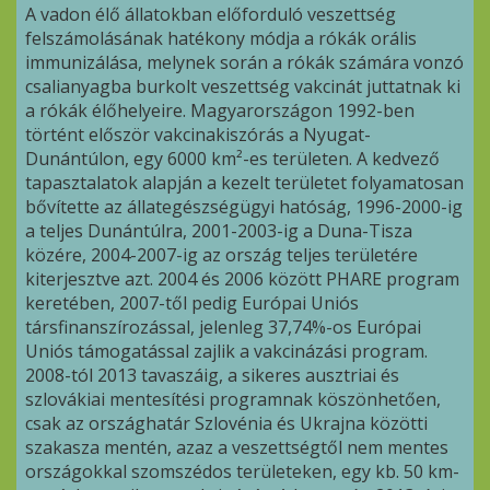
A vadon élő állatokban előforduló veszettség
felszámolásának hatékony módja a rókák orális
immunizálása, melynek során a rókák számára vonzó
csalianyagba burkolt veszettség vakcinát juttatnak ki
a rókák élőhelyeire. Magyarországon 1992-ben
történt először vakcinakiszórás a Nyugat-
Dunántúlon, egy 6000 km²-es területen. A kedvező
tapasztalatok alapján a kezelt területet folyamatosan
bővítette az állategészségügyi hatóság, 1996-2000-ig
a teljes Dunántúlra, 2001-2003-ig a Duna-Tisza
közére, 2004-2007-ig az ország teljes területére
kiterjesztve azt. 2004 és 2006 között PHARE program
keretében, 2007-től pedig Európai Uniós
társfinanszírozással, jelenleg 37,74%-os Európai
Uniós támogatással zajlik a vakcinázási program.
2008-tól 2013 tavaszáig, a sikeres ausztriai és
szlovákiai mentesítési programnak köszönhetően,
csak az országhatár Szlovénia és Ukrajna közötti
szakasza mentén, azaz a veszettségtől nem mentes
országokkal szomszédos területeken, egy kb. 50 km-