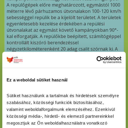
A repülőgépek előre meghatározott, egymástól 1000
méterre lévő párhuzamos útvonalakon 100-120 km/h
sebességgel repülik be a kijelölt területet. A területek
egyenletesebb kezelése érdekében a repülési
útvonalakat az egymást követő kampányokban 90°-
kal elforgatják. A repülőkbe beépített, számítógéppel
kontrollált kiszóró berendezéssel
négyzetkilométerenként 20 adag csalit szórnak ki. A
repülőgépek mindegyikében a navigációt segítő
berendezések mellett a repülési útvonalakat és a
csalik kiszórásának helyét rögzítő, valamint a kijelölt
útvonalon kiszórandó vakcina mennyiséget kalkuláló
számítógép is található.
Ez a weboldal sütiket használ
Egyes területeken, ahol a repülés nem engedélyezett
(például gáztározók légterében), kézzel végzik a
Sütiket használunk a tartalmak és hirdetések személyre 
csalik kihelyezését a rókák élőhelyein. Ezt a munkát
szabásához, közösségi funkciók biztosításához, 
Magyarországon vadbiológusok végzik. A kézzel
valamint weboldalforgalmunk elemzéséhez. Ezenkívül 
kihelyezett vakcinák mennyisége egy-egy
közösségi média-, hirdető- és elemező partnereinkkel 
kampányban elenyésző a repülőgépes kiszóráshoz
megosztjuk az Ön weboldalhasználatra vonatkozó 
képest.