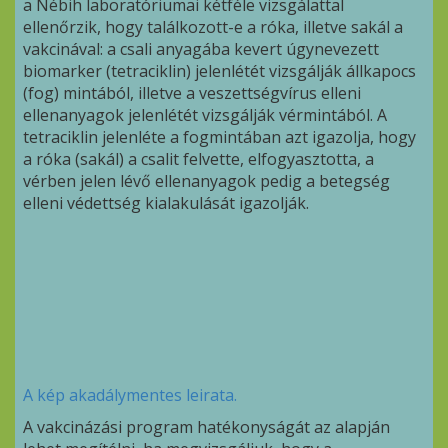
a Nébih laboratóriumai kétféle vizsgálattal
ellenőrzik, hogy találkozott-e a róka, illetve sakál a
vakcinával: a csali anyagába kevert úgynevezett
biomarker (tetraciklin) jelenlétét vizsgálják állkapocs
(fog) mintából, illetve a veszettségvírus elleni
ellenanyagok jelenlétét vizsgálják vérmintából. A
tetraciklin jelenléte a fogmintában azt igazolja, hogy
a róka (sakál) a csalit felvette, elfogyasztotta, a
vérben jelen lévő ellenanyagok pedig a betegség
elleni védettség kialakulását igazolják.
A kép akadálymentes leirata.
A vakcinázási program hatékonyságát az alapján