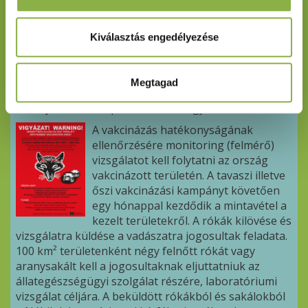
A vakcinázott területeken piros színű plakátok
tájékoztatják a lakosságot, kirándulókat az
immunizációs kampányról. Annak érdekében, hogy a
Kiválasztás engedélyezése
rókák minél nagyobb arányban egyék meg a
csalétekbe rejtett oltóanyagot, az érintett
területeken a vakcinázás kezdetétől számított
Megtagad
huszonegy napig ebzárlat és legeltetési tilalom lép
érvénybe, amire a plakát szintén figyelmeztet.
A vakcinázás hatékonyságának
ellenőrzésére monitoring (felmérő)
vizsgálatot kell folytatni az ország
vakcinázott területén. A tavaszi illetve
őszi vakcinázási kampányt követően
egy hónappal kezdődik a mintavétel a
kezelt területekről. A rókák kilövése és
vizsgálatra küldése a vadászatra jogosultak feladata.
100 km² területenként négy felnőtt rókát vagy
aranysakált kell a jogosultaknak eljuttatniuk az
állategészségügyi szolgálat részére, laboratóriumi
vizsgálat céljára. A beküldött rókákból és sakálokból