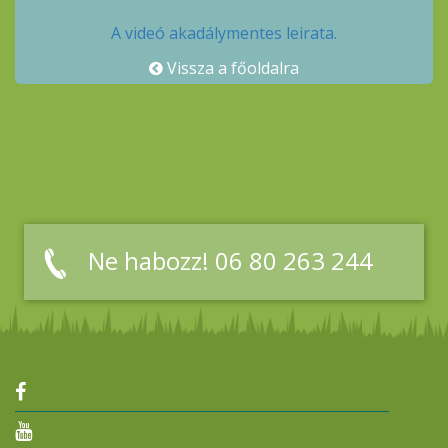
A videó akadálymentes leirata.
Vissza a főoldalra
Ne habozz! 06 80 263 244