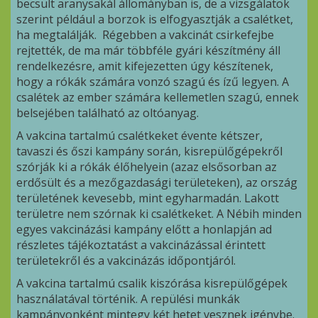
becsült aranysakál állományban is, de a vizsgálatok
szerint például a borzok is elfogyasztják a csalétket,
ha megtalálják. Régebben a vakcinát csirkefejbe
rejtették, de ma már többféle gyári készítmény áll
rendelkezésre, amit kifejezetten úgy készítenek,
hogy a rókák számára vonzó szagú és ízű legyen. A
csalétek az ember számára kellemetlen szagú, ennek
belsejében található az oltóanyag.
A vakcina tartalmú csalétkeket évente kétszer,
tavaszi és őszi kampány során, kisrepülőgépekről
szórják ki a rókák élőhelyein (azaz elsősorban az
erdősült és a mezőgazdasági területeken), az ország
területének kevesebb, mint egyharmadán. Lakott
területre nem szórnak ki csalétkeket. A Nébih minden
egyes vakcinázási kampány előtt a honlapján ad
részletes tájékoztatást a vakcinázással érintett
területekről és a vakcinázás időpontjáról.
A vakcina tartalmú csalik kiszórása kisrepülőgépek
használatával történik. A repülési munkák
kampányonként mintegy két hetet vesznek igénybe.